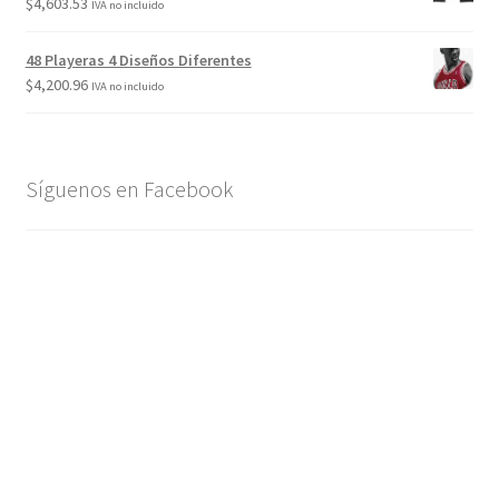
$
4,603.53
IVA no incluido
Nosotros
48 Playeras 4 Diseños Diferentes
$
4,200.96
IVA no incluido
Pago
Papel ecotransfer
Síguenos en Facebook
Playeras
Política de privacidad
Políticas de Envío
Selección color
Servicios