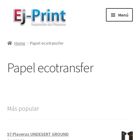
Ir
Ir
Menú
a
al
la
contenido
Inicio
navegación
Home
Papel ecotransfer
Carrito
Papel ecotransfer
Colores directos
Contacto
De Ilustradores
Más popular
Ecotransfer
Mi cuenta
57 Playeras UNDESERT GROUND